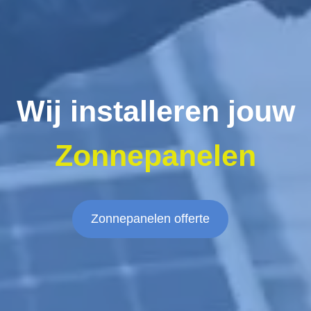
Wij installeren jouw
Zonnepanelen
Zonnepanelen offerte