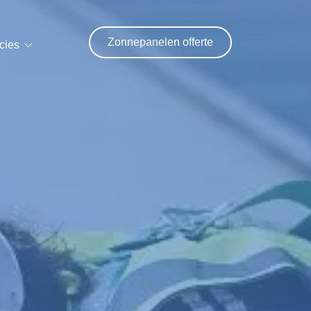
Zonnepanelen offerte
cies