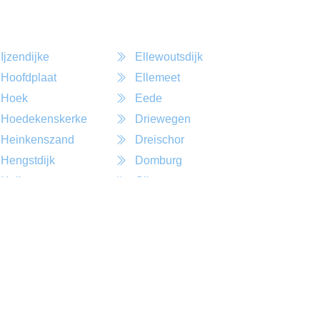
Ijzendijke
Ellewoutsdijk
Hoofdplaat
Ellemeet
Hoek
Eede
Hoedekenskerke
Driewegen
Heinkenszand
Dreischor
Hengstdijk
Domburg
Heikant
Clinge
r
Colijnsplaat
ndskerke
Cadzand
S Heerenhoek
Breskens
r
Burgh
drikskinderen
Haamstede
r
Bruinisse
skerke