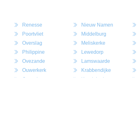
Renesse
Nieuw Namen
Poortvliet
Middelburg
Overslag
Meliskerke
Philippine
Lewedorp
Ovezande
Lamswaarde
Ouwerkerk
Krabbendijke
Ossenisse
Koudekerke
Oudelande
Koewacht
S Hee
Are
k
Oud Vossemeer
Kortgene
Oostkapelle
Kwadendamme
S Hee
Oostdijk
Kuitaart
Hen
Oosterland
Kruiningen
S Hee
Oost Souburg
Kapelle
Abt