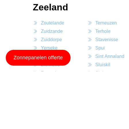
Zeeland
Zoutelande
Terneuzen
Zuidzande
Terhole
Zuiddorpe
Stavenisse
Yerseke
Spui
Zonnemaire
Sint Annaland
Zonnepanelen offerte
Zierikzee
Sluiskil
Zaamslag
Sluis
Wolphaartsdijk
Sirjansland
Wissenkerke
Sint Maartensdij
Wilhelminadorp
Sint Philipsland
Westkapelle
Sint Kruis
Wemeldinge
Sint Jansteen
Westdorpe
Serooskerke