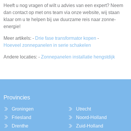
Heeft u nog vragen of wilt u advies van een expert? Neem
dan contact op met ons team via onze website, wij staan
klaar om u te helpen bij uw duurzame reis naar zonne-
energie!
Meer artikels: -
Drie fase transformator kopen
-
Hoeveel zonnepanelen in serie schakelen
Andere locaties: -
Zonnepanelen installatie hengstdijk
Provincies
Groningen
Utrecht
Friesland
Noord-Holland
Drenthe
Zuid-Holland