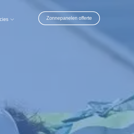
Zonnepanelen offerte
cies