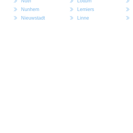
Nuth
Lottum
Nunhem
Lemiers
Nieuwstadt
Linne
Nederweert
Limbricht
Neeritter
Leveroy
Neer
Leunen
Nederweert Eind
Landgraaf
Munstergeleen
Koningslust
Mheer
Kronenberg
Moorveld
Koningsbosch
Mook
Kerkrade
Montfort
Klimmen
Molenhoek
Kessel
Milsbeek
Kelpen Oler
Middelaar
Ingber
Maria Hoop
Jabeek