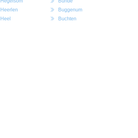
Hegelsom
Bunde
Heerlen
Buggenum
Heel
Buchten
Gronsveld
Brunssum
Haler
Broekhuizenvorst
Haelen
Bocholtz
Guttecoven
Blitterswijck
Gulpen
Born
Grubbenvorst
Beringe
Grashoek
Berg En Terblijt
Griendtsveen
Bergen L
Grevenbicht
Bingelrade
Grathem
Beutenaken
Geleen
Belfeld
Geulle
Beegden
Gennep
Beesel