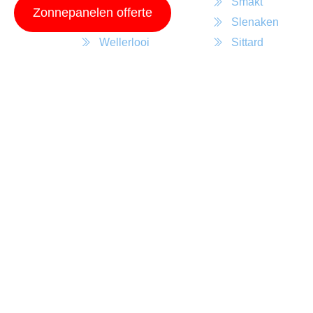
Well L
Smakt
Zonnepanelen offerte
Wessem
Slenaken
Wellerlooi
Sittard
Weert
Sint Odilienberg
Wanssum
Sint Joost
Walem
Scheulder
Venray
Simpelveld
Vredepeel
Siebengewald
Voerendaal
Sevenum
Vlodrop
Schinveld
Vijlen
Schinnen
Veulen
Schin Op Geul
Velden
Schimmert
Venlo
Roosteren
Ven Zelderheide
Roermond
Ulestraten
Roggel