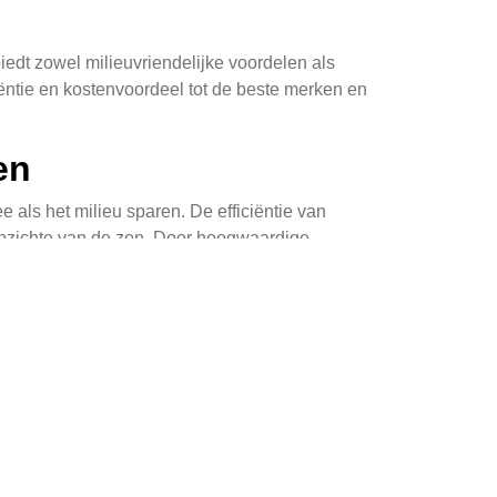
edt zowel milieuvriendelijke voordelen als
iëntie en kostenvoordeel tot de beste merken en
en
ls het milieu sparen. De efficiëntie van
 opzichte van de zon. Door hoogwaardige
aringen op de energierekening.
ertuig, maar genereert ook schone energie en
ijn, vooral in gebieden met hoge zonintensiteit
e garanderen. Verschillende fabrikanten bieden
ar de reputatie van een merk en hun track