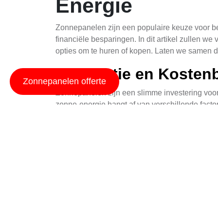
Energie
Zonnepanelen zijn een populaire keuze voor be
financiële besparingen. In dit artikel zullen w
opties om te huren of kopen. Laten we samen 
Efficiëntie en Koste
Zonnepanelen offerte
Zonnepanelen zijn een slimme investering voor
zonne-energie hangt af van verschillende fact
zonnepanelen te kiezen, kunnen bewoners verz
Een voorbeeld is de installatie van
carport zon
verlaagt zo de afhankelijkheid van traditionele
zoals Nunhem.
De Beste Merken Kwali
De keuze voor het juiste merk zonnepanelen is 
verschillende niveaus aan betrouwbaarheid, gar