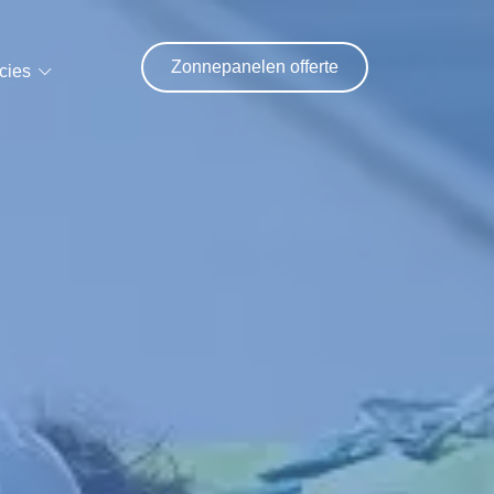
Zonnepanelen offerte
cies