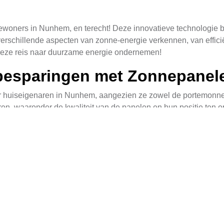
woners in Nunhem, en terecht! Deze innovatieve technologie bi
e verschillende aspecten van zonne-energie verkennen, van effic
deze reis naar duurzame energie ondernemen!
nbesparingen met Zonnepanel
 huiseigenaren in Nunhem, aangezien ze zowel de portemonnee a
oren, waaronder de kwaliteit van de panelen en hun positie ten
ekerd zijn van een hogere energieopbrengst en dus meer besp
nepanelen kopen
. Dit biedt niet alleen bescherming voor uw vo
 energieleveranciers. De kostenbesparingen kunnen significant z
teit is Cruciaal
essentieel om de levensduur en efficiëntie van uw installatie t
antie en prestaties. Het is belangrijk om onderzoek te doen na