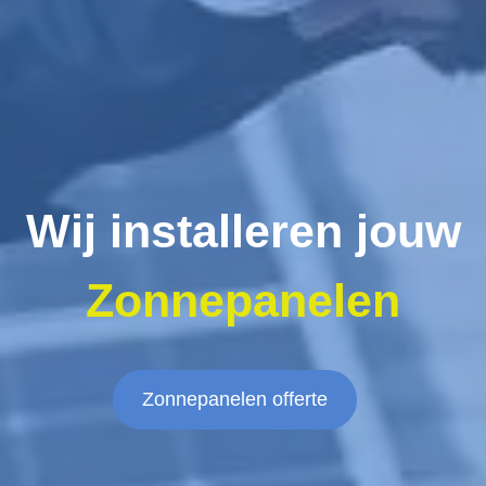
Wij installeren jouw
Zonnepanelen
Zonnepanelen offerte