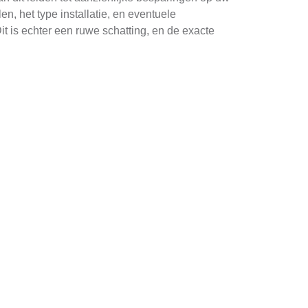
n, het type installatie, en eventuele
t is echter een ruwe schatting, en de exacte
n. Veel banken bieden speciaal daarvoor
Raadpleeg de website van de gemeente
oordelen, afhankelijk van uw persoonlijke
 de verhuurder. Dit kan een aantrekkelijke
rnaast hoeft u zich geen zorgen te maken over het
rgieproductie. Hoewel de initiële investering
jk van een huurcontract of eventuele