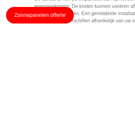
energierekening. De kosten kunnen variëren afha
bijkomende diensten. Een gemiddelde installatie
Zonnepanelen offerte
kosten kunnen verschillen afhankelijk van uw sp
Het goede nieuws is dat er diverse financiële 
leningen aan, en sommige gemeenten zoals Ke
Kerkrade
voor meer informatie over eventuele 
Huur vs. Aankoop Een
Er zijn twee primaire opties wanneer het op z
situatie en financiële doeleinden.
Bij het huren betaalt u een vast bedrag per ma
optie zijn voor huiseigenaren die geen grote ini
onderhoud, want dit wordt verzorgd door de ver
Als u kiest voor aankoop, worden de panelen vo
hoger is, kan dit uiteindelijk leiden tot meer b
prijsstijgingen in de toekomst.