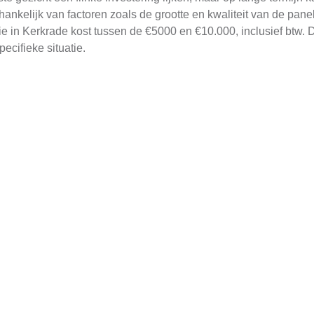
nkelijk van factoren zoals de grootte en kwaliteit van de panele
 in Kerkrade kost tussen de €5000 en €10.000, inclusief btw. Di
ecifieke situatie.
opties beschikbaar zijn om deze investering betaalbaar te make
rkrade bieden ook subsidieprogramma's die u kunt benutten. 
vergunningen of subsidies.
 Vergelijkende Studie
onnepanelen aankomt: huren of kopen. Beide hebben hun eigen v
and aan de leverancier, waarbij de panelen eigendom blijven van
tiële investering willen doen of die flexibiliteit prefereren. Daa
huurder.
lledig uw eigendom en geniet u van alle opbrengsten uit de ene
esparingen op lange termijn. U bent immers niet langer afhankeli