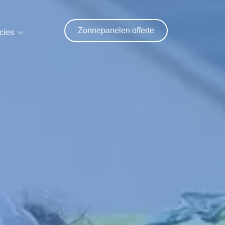
Zonnepanelen offerte
cies