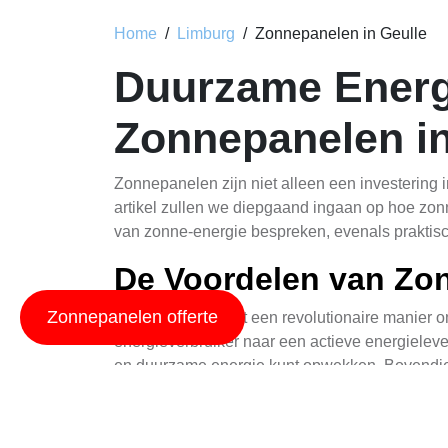
Home
Limburg
Zonnepanelen in Geulle
Duurzame Energ
Zonnepanelen in
Zonnepanelen zijn niet alleen een investering i
artikel zullen we diepgaand ingaan op hoe zon
van zonne-energie bespreken, evenals praktische
De Voordelen van Zo
Zonnepanelen offerte
Zonnestroom biedt een revolutionaire manier o
energieverbruiker naar een actieve energieleve
en duurzame energie kunt opwekken. Bovendien
geld kunt verdienen met uw zonnepanelen.
Nu is de perfecte tijd om te investeren in zonn