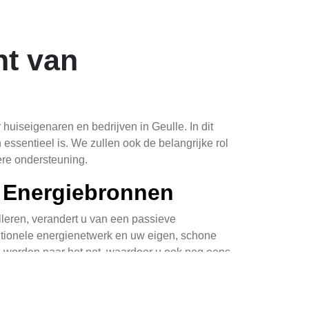
ht van
huiseigenaren en bedrijven in Geulle. In dit
ssentieel is. We zullen ook de belangrijke rol
ere ondersteuning.
 Energiebronnen
leren, verandert u van een passieve
aditionele energienetwerk en uw eigen, schone
 worden naar het net, waardoor u ook nog eens
maken het gemakkelijker dan ooit om