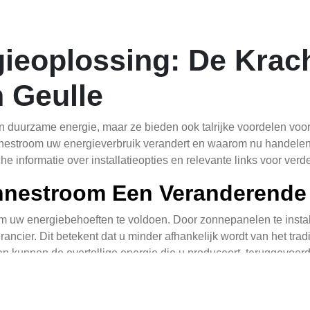
ieoplossing: De Krac
 Geulle
n duurzame energie, maar ze bieden ook talrijke voordelen voor 
nestroom uw energieverbruik verandert en waarom nu handelen e
 informatie over installatieopties en relevante links voor verd
nnestroom Een Veranderende
m uw energiebehoeften te voldoen. Door zonnepanelen te instal
rancier. Dit betekent dat u minder afhankelijk wordt van het tr
 kunnen de overtollige energie die u produceert, teruggevoerd
e-energie. Overheidsinitiatieven, zoals subsidies en leningen, 