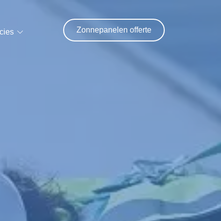
Zonnepanelen offerte
cies