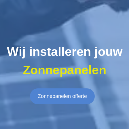
Wij installeren jouw
Zonnepanelen
Zonnepanelen offerte