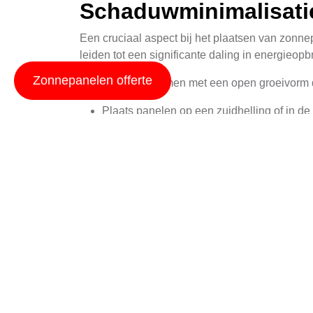
Schaduwminimalisatie
Een cruciaal aspect bij het plaatsen van zonn
leiden tot een significante daling in energieopbr
Zonnepanelen offerte
Kies voor bomen met een open groeivorm d
Plaats panelen op een zuidhelling of in de
Overweeg om schuin geplaatste ramen en a
maken voor zonnepanelen.
Impact op uw Energi
Zonnestroom kan een enorme impact hebben op 
traditionele energienetwerk verminderen en teg
kosten, waardoor u bescherming krijgt tegen stij
Door nu in zonnepanelen te investeren, kunt u p
stappen op duurzame energie. Deze maatregelen 