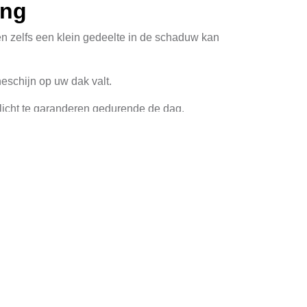
ing
n zelfs een klein gedeelte in de schaduw kan
schijn op uw dak valt.
nlicht te garanderen gedurende de dag.
n of aan te passen om meer ruimte vrij te
en?
ren, kunt u afhankelijkheid van het
edt zonnestroom stabiele en voorspelbare
voordelen, die het rendabel maken om over te
rgen dat uw investering snel loont.