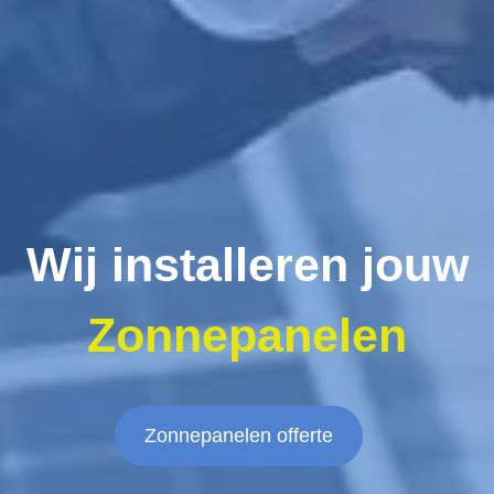
Wij installeren jouw
Zonnepanelen
Zonnepanelen offerte