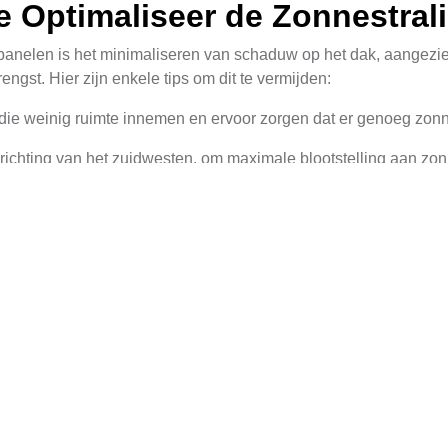
 Optimaliseer de Zonnestral
epanelen is het minimaliseren van schaduw op het dak, aangezie
engst. Hier zijn enkele tips om dit te vermijden:
ie weinig ruimte innemen en ervoor zorgen dat er genoeg zonne
 richting van het zuidwesten, om maximale blootstelling aan zo
ndere kenmerken die schaduw kunnen veroorzaken, te vervange
everbruik Waarom Nu Handel
uw energieverbruik en -kosten. Door schone energie te produce
elijkertijd uw ecologische voetafdruk verkleinen. Daarnaast bi
gende elektriciteitsprijzen.
rofiteren van overheidsinitiatieven zoals subsidies en fiscale 
kunnen de terugverdientijd aanzienlijk verkorten en ervoor zo