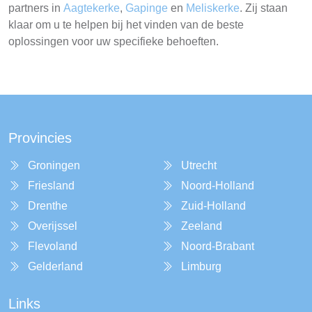
partners in
Aagtekerke
,
Gapinge
en
Meliskerke
. Zij staan
klaar om u te helpen bij het vinden van de beste
oplossingen voor uw specifieke behoeften.
Provincies
Groningen
Utrecht
Friesland
Noord-Holland
Drenthe
Zuid-Holland
Overijssel
Zeeland
Flevoland
Noord-Brabant
Gelderland
Limburg
Links