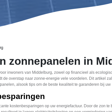
rg
n zonnepanelen in Mi
or inwoners van Middelburg, zowel op financieel als ecologisc
e overstap naar zonne-energie vele voordelen. Dit artikel zal 
anelen, alsook tips om de beste kwaliteit te garanderen bij uw
nbesparingen
ficante kostenbesparingen op uw energiefactuur. Door de zon te b
Dit resulteert in lagere elektriciteitskosten en een vermindering 