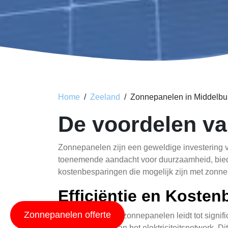
Home
Zeeland
Zonnepanelen in Middelbu
De voordelen va
Zonnepanelen zijn een geweldige investering vo
toenemende aandacht voor duurzaamheid, biedt d
kostenbesparingen die mogelijk zijn met zonnep
Efficiëntie en Koste
Zonnepanelen offerte
De installatie van zonnepanelen leidt tot signi
afhankelijk zijn van het elektriciteitsnetwerk. 