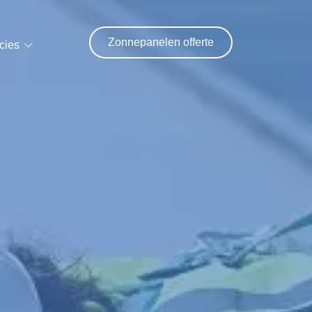
Zonnepanelen offerte
cies