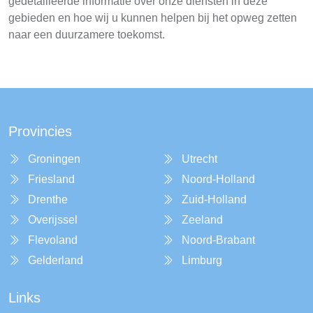
gedetailleerde informatie over onze diensten in deze
gebieden en hoe wij u kunnen helpen bij het opweg zetten
naar een duurzamere toekomst.
Provincies
Groningen
Utrecht
Friesland
Noord-Holland
Drenthe
Zuid-Holland
Overijssel
Zeeland
Flevoland
Noord-Brabant
Gelderland
Limburg
Links