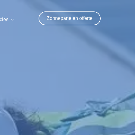
Zonnepanelen offerte
cies