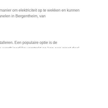
manier om elektriciteit op te wekken en kunnen
anelen in Bergentheim, van
lleren. Een populaire optie is de
ordt jaarlijks verstrekt en kan een groot deel
ding is het zeker haalbaar.
w kosten nog verder kunnen verlagen. Het is
kbare opties en het aanvraagproces.
ijden
o veel mogelijk te voorkomen. Een eenvoudige
rt staan die schaduw kunnen veroorzaken. Als u