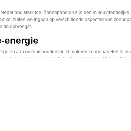
Nederland sterk toe. Zonnepanelen zijn een milieuvriendelijke 
 artikel zullen we ingaan op verschillende aspecten van zonnep
an de opbrengst.
-energie
egelen aan om huishoudens te stimuleren zonnepanelen te insta
aanschaf van zonne-energie betaalbaar te maken. Deze subsidie w
 vereist een uitgebreide procedure, maar met de juiste begelei
ale subsidieregelingen of energiebesparingsmaatregelen die u
nte Hardenberg om meer informatie te krijgen over de beschi
rengst door Schaduw Te Verm
 te halen, is het van cruciaal belang om schaduw op uw dak z
a te gaan of er geen grote bomen of andere structuren in de buu
ofiteren van de optimale zonne-inval.