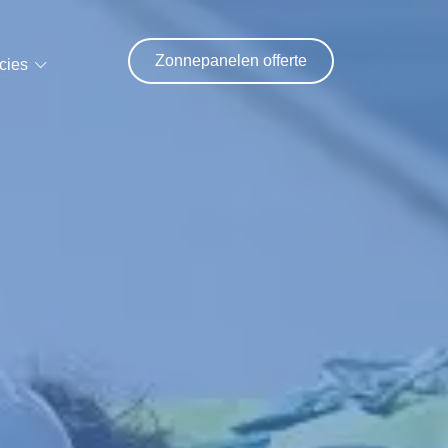
Zonnepanelen offerte
cies