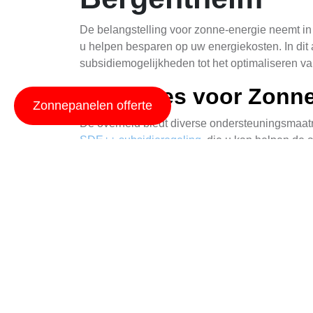
De belangstelling voor zonne-energie neemt in 
u helpen besparen op uw energiekosten. In dit
subsidiemogelijkheden tot het optimaliseren v
Subsidies voor Zonne
Zonnepanelen offerte
De overheid biedt diverse ondersteuningsmaatr
SDE++ subsidieregeling
, die u kan helpen de 
van uw investering dekken. Het aanvragen ervan
Daarnaast kunt u in aanmerking komen voor lok
raadzaam om contact op te nemen met uw gemee
Optimaliseer Uw Opb
Om de maximale opbrengst uit uw zonnepanelen
manier om dit te bereiken is door zorgvuldig n
uw panelen richt naar het zuiden, kunt u ook pr