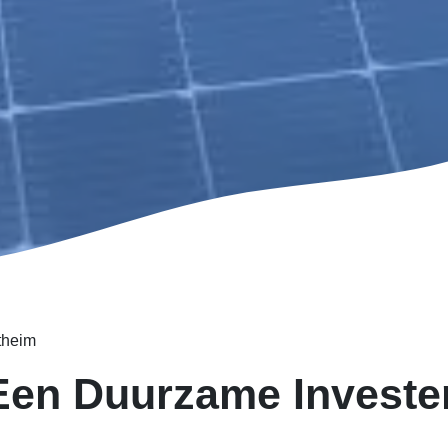
theim
Een Duurzame Investe