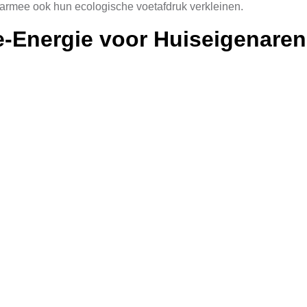
armee ook hun ecologische voetafdruk verkleinen.
-Energie voor Huiseigenaren
streven naar een duurzame toekomst. Voor huiseigenaren biedt h
elijk worden van het energienetwerk en hun energiekosten aanzi
an een vermindering van de uitstoot van schadelijke broeikasgass
vestering om hun imago als duurzaam te versterken en daarmee o
unnen bedrijven door middel van zonnepanelen hun energiever
 hun financiële gezondheid.
nbesparingen met Zonnepanel
om duurzame energie op te wekken. Met de snelle ontwikkeling 
 uit zonlicht, zelfs op bewolkte dagen. Daarnaast zijn er versc
behoeften. Door een goede keuze te maken en de juiste installati
uik sterk verminderen.
mogelijkheid om flinke kostenbesparingen te realiseren. Met de