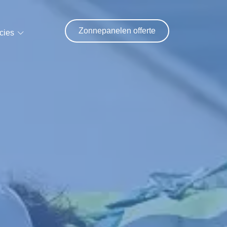
Zonnepanelen offerte
cies