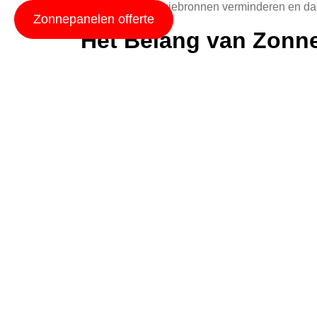
traditionele energiebronnen verminderen en da
Zonnepanelen offerte
Het Belang van Zonne
Zonne-energie speelt een cruciale rol in het 
vanuit eigen woning, waardoor ze minder afhank
tot financiële voordelen, maar draagt ook bij a
Voor bedrijven is zonne-energie een slimme in
groep milieubewuste consumenten. Daarnaast k
kosten verlagen, wat uiteindelijk bijdraagt aan
Efficiëntie en Koste
Zonnepanelen zijn een zeer efficiënte manier 
staat om steeds meer elektriciteit op te wekken
geschikt zijn voor uiteenlopende situaties en 
van een hoge opbrengst en zo hun energieverbr
Naast efficiëntie bieden zonnepanelen ook een 