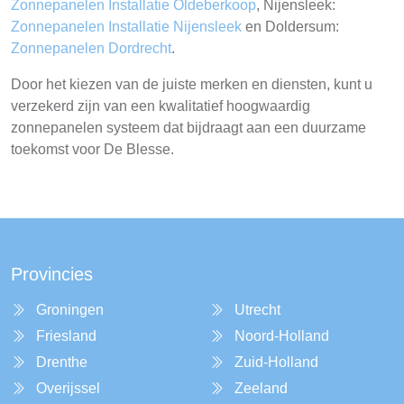
Zonnepanelen Installatie Oldeberkoop
, Nijensleek:
Zonnepanelen Installatie Nijensleek
en Doldersum:
Zonnepanelen Dordrecht
.
Door het kiezen van de juiste merken en diensten, kunt u
verzekerd zijn van een kwalitatief hoogwaardig
zonnepanelen systeem dat bijdraagt aan een duurzame
toekomst voor De Blesse.
Provincies
Groningen
Utrecht
Friesland
Noord-Holland
Drenthe
Zuid-Holland
Overijssel
Zeeland