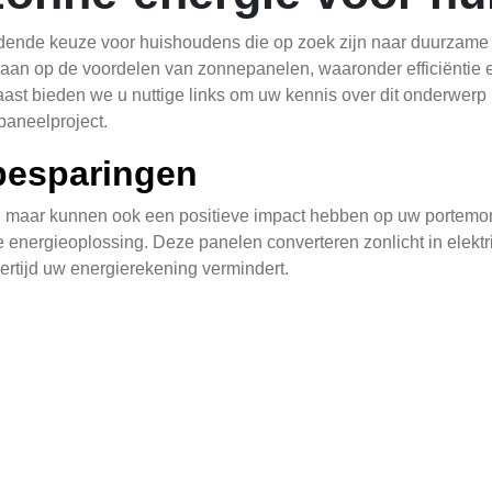
dende keuze voor huishoudens die op zoek zijn naar duurzame 
 ingaan op de voordelen van zonnepanelen, waaronder efficiënti
st bieden we u nuttige links om uw kennis over dit onderwerp u
paneelproject.
nbesparingen
jk, maar kunnen ook een positieve impact hebben op uw portemo
e energieoplossing. Deze panelen converteren zonlicht in elektri
kertijd uw energierekening vermindert.
n jaren aanzienlijk verbeterd, wat resulteert in een hogere op
dies of lage rentetarieven voor leningen om de aanschaf en inst
 initiële kosten, waardoor investeren in zonnepanelen een aantr
verbruik
enlijke impact op uw dagelijks energieverbruik en kan u help
onne-energie, verlaagt u niet alleen uw afhankelijkheid van he