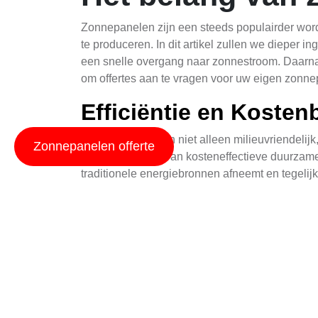
Zonnepanelen zijn een steeds populairder wor
te produceren. In dit artikel zullen we dieper
een snelle overgang naar zonnestroom. Daarnaa
om offertes aan te vragen voor uw eigen zonne
Efficiëntie en Koste
Zonnepanelen zijn niet alleen milieuvriendeli
Zonnepanelen offerte
kunt u profiteren van kosteneffectieve duurzam
traditionele energiebronnen afneemt en tegelij
De efficiëntie van zonnepanelen is de afgelope
overheden vaak financiële prikkels zoals subsi
huishoudens helpen bij het terugdringen van de
Impact op uw Energie
De overstap naar zonnestroom heeft een aanzi
energieconsumptie. Door gebruik te maken van z