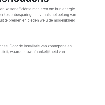
en kostenefficiënte manieren om hun energie
e en kostenbesparingen, evenals het belang van
it te breiden en bieden we u de mogelijkheid
nnee. Door de installatie van zonnepanelen
citeit, waardoor uw afhankelijkheid van
brengst aan zonnestroom. Daarnaast bieden
allatie te bevorderen. Deze steun kan
ekkelijke optie wordt.
en om meer bewust om te gaan met uw
t elektriciteitsnetwerk, maar ook uw