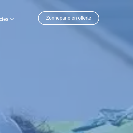
Zonnepanelen offerte
cies