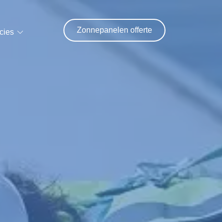
Zonnepanelen offerte
cies