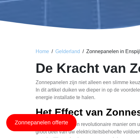
Home
Gelderland
Zonnepanelen in Enspij
De Kracht van Z
Zonnepanelen zijn niet alleen een slimme keuz
In dit artikel duiken we dieper in op de voord
energie installatie te halen.
Het Effect van Zonne
Zonnepanelen offerte
Zonnestroom is een revolutionaire manier om u
groot deel van uw elektriciteitsbehoefte voldoen
aanzienlijke reductie van uw energiekosten op 