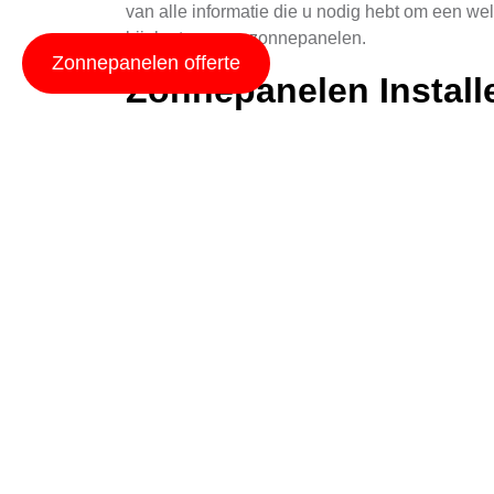
van alle informatie die u nodig hebt om een we
bijplaatsen van zonnepanelen.
Zonnepanelen offerte
Zonnepanelen Instal
Voor huizen in nieuwbouw is het essentieel o
de bouw kan aanzienlijke voordelen opleveren. 
realiseren.
Het is belangrijk om een betrouwbare installat
verloopt en dat uw zonnepanelen perfect zijn 
Een andere belangrijke factor is het materiaa
pannen of golfplaten. Dit zorgt ervoor dat uw 
Zonnepanelen Nieuwbouw Installatie
Recycle Zonnepanel
Als u op zoek bent naar een duurzame optie o
gemaakt van gebruikte materialen en bieden dez