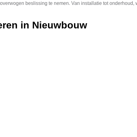
loverwogen beslissing te nemen. Van installatie tot onderhoud,
leren in Nieuwbouw
m de mogelijkheden van zonne-energie vanaf het begin mee te n
Als u vroeg in de planning begint, kunt u uw dak volledig ben
eur te kiezen die ervaring heeft met nieuwbouwwoningen. Zij zul
afgestemd op de specifieke behoeften van uw woning.
l van uw dak. Meestal wordt er gekozen voor een dakbedekking
panelen beter geïntegreerd zijn en minder kans op schade lopen.
en Kopen Een Duurzame Keuz
m zonnepanelen te kopen, dan is het overwegen waard om recycl
elfde kwaliteit als nieuwe panelen, tegen een lagere prijs.