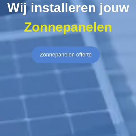
Wij installeren jouw
Zonnepanelen
Zonnepanelen offerte