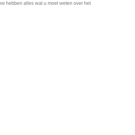
 we hebben alles wat u moet weten over het
emen. Het integreren van zonnepanelen tijdens
utten en een optimale energieopbrengst
len ervoor zorgen dat het hele proces soepel
 die goed samenwerkt met zonnepanelen, zoals
e
e panelen aan te schaffen. Deze panelen zijn