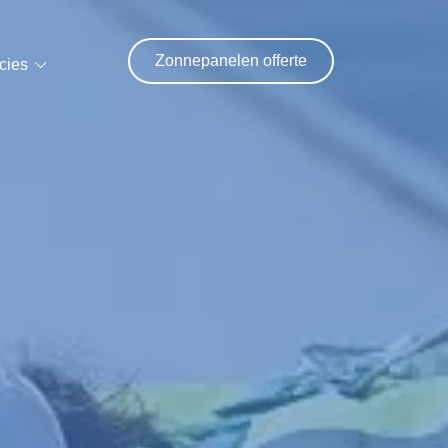
Zonnepanelen offerte
cies