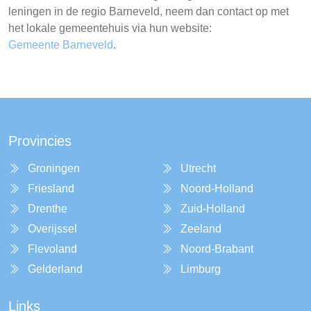
leningen in de regio Barneveld, neem dan contact op met
het lokale gemeentehuis via hun website:
Gemeente Barneveld
.
Provincies
Groningen
Utrecht
Friesland
Noord-Holland
Drenthe
Zuid-Holland
Overijssel
Zeeland
Flevoland
Noord-Brabant
Gelderland
Limburg
Links