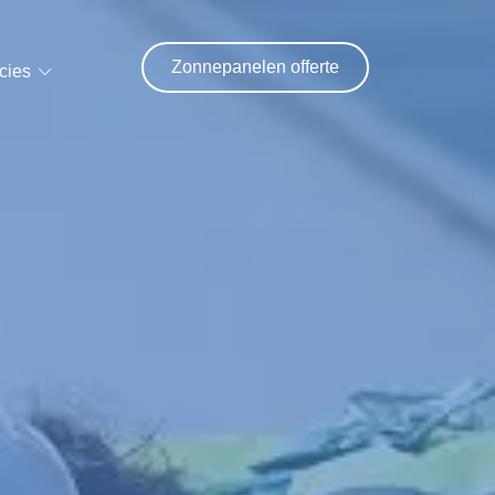
Zonnepanelen offerte
cies