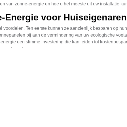
en van zonne-energie en hoe u het meeste uit uw installatie kun
-Energie voor Huiseigenaren
 voordelen. Ten eerste kunnen ze aanzienlijk besparen op hu
onnepanelen bij aan de vermindering van uw ecologische voeta
nergie een slimme investering die kan leiden tot kostenbesparing
eubewuste onderneming.
Beperken voor Maximale Opb
te halen, is het essentieel om schaduw op uw dak te minimali
en kunnen beschaduwen. Als u een nieuw huis bouwt of uw dak r
t is op het zuiden voor maximale blootstelling aan zonlicht.
ins
ren en uw systeem veilig te houden.
ële Ondersteuning
hikbaar voor het installeren van zonnepanelen, waardoor de aan
 meer informatie over lokale en nationale programma's die u ku