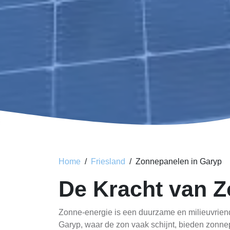
Home
Friesland
Zonnepanelen in Garyp
De Kracht van Z
Zonne-energie is een duurzame en milieuvriendel
Garyp, waar de zon vaak schijnt, bieden zonn