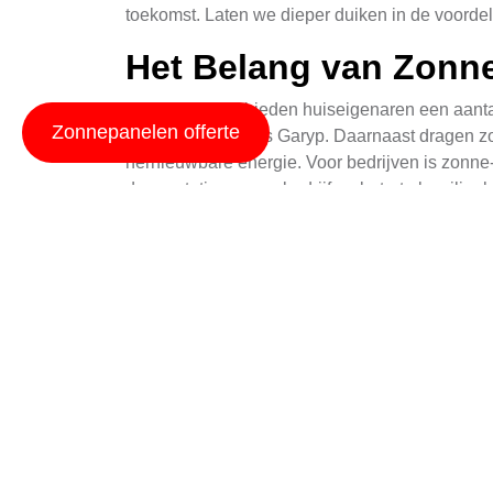
toekomst. Laten we dieper duiken in de voordel
Het Belang van Zonne
Zonnepanelen bieden huiseigenaren een aantal
Zonnepanelen offerte
veel zonuren zoals Garyp. Daarnaast dragen z
hernieuwbare energie. Voor bedrijven is zonne-e
de reputatie van uw bedrijf verbetert als mili
Tips om Schaduw te 
Om de maximale opbrengst uit uw zonnepanelen 
andere objecten in de buurt zijn die uw panel
zonnepanelen en zorg ervoor dat het dak gerich
kan ook helpen om de efficiëntie te maximalise
Subsidies en Financi
Bovendien zijn er verschillende subsidies besc
Raadpleeg
https://www.tytsjerksteradiel.nl/
voor