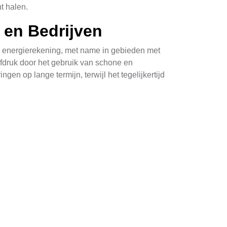
t halen.
 en Bedrijven
n energierekening, met name in gebieden met
fdruk door het gebruik van schone en
en op lange termijn, terwijl het tegelijkertijd
rengst
seren. Zorg ervoor dat er geen bomen of
enoveert, overweeg dan de installatie van
talleren van aardingsysteem voor zonnepanelen
schaf ervan nog aantrekkelijker wordt.
nnen helpen bij het financieren van uw zonne-