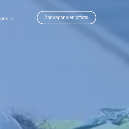
Zonnepanelen offerte
cies