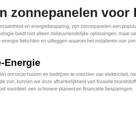
an zonnepanelen voor 
urzaamheid en energiebesparing, zijn zonnepanelen een popul
logie biedt niet alleen milieuvriendelijke oplossingen, maar oo
ne-energie belichten en uitleggen waarom het installeren van z
-Energie
 om onze huizen en bedrijven te voorzien van elektriciteit, me
 de zon, kunnen we onze afhankelijkheid van fossiele brandstoff
bel voordeel: een schonere planeet en financiële besparingen.
kkelijke optie omdat het hen helpt om hun energieverbruik te be
om hun milieudoelstellingen te bereiken en hun reputatie als 
 en -kosten
an zonnepanelen is het onderhoud en de bijbehorende kosten.