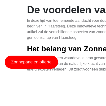
De voordelen v
In deze tijd van toenemende aandacht voor du
bedrijven in Haarsteeg. Deze innovatieve techno
artikel zal de verschillende aspecten van zon
gemeenschap van Haarsteeg.
Het belang van Zonne
Zonne-energie is een waardevolle bron geworden
Zonnepanelen offerte
gebruik te maken van de natuurlijke kracht van
energiekosten verlagen. Dit zorgt voor een dub
Voor huiseigenaren is zonne-energie een aantre
Daarnaast biedt het bedrijven de mogelijkheid 
Onderhoudsbehoeften
Een veelvoorkomende zorg bij het overwegen v