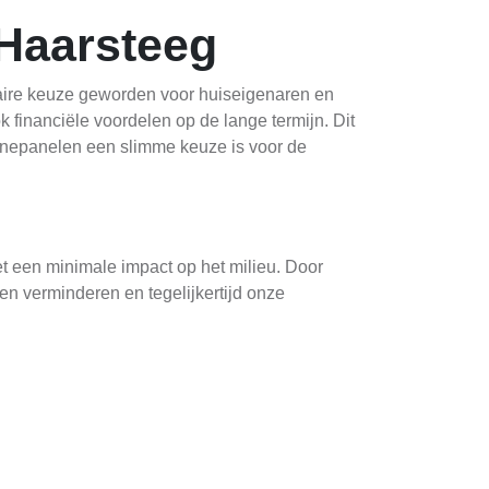
Haarsteeg
aire keuze geworden voor huiseigenaren en
k financiële voordelen op de lange termijn. Dit
onnepanelen een slimme keuze is voor de
t een minimale impact op het milieu. Door
en verminderen en tegelijkertijd onze
heren en de elektriciteitsrekening te verlagen.
duurzame onderneming te verbeteren.
 Gelukkig zijn de onderhoudsbehoeften van