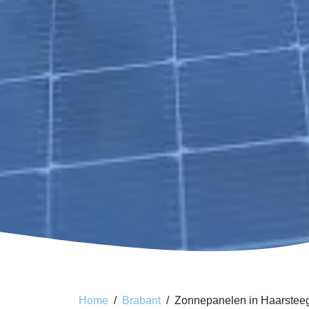
Home
Brabant
Zonnepanelen in Haarstee