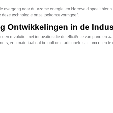
vergang naar duurzame energie, en Harreveld speelt hierin ee
 deze technologie onze toekomst vormgeeft.
g Ontwikkelingen in de Indus
een revolutie, met innovaties die de efficiëntie van panelen aa
rs, een materiaal dat belooft om traditionele siliciumcellen te o
en van de productieprocessen, waardoor zonnepanelen betaalbaa
duurzame energie steeds aantrekkelijker, zowel economisch al
Een Vergelijkende Studie
kopen is een belangrijke stap naar duurzaamheid. Beide optie
digheden.
olledige service zonder initiële investering. Dit is ideaal voor
n. Echter, door ze aan te schaffen, kunt u profiteren van lange