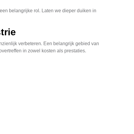
n belangrijke rol. Laten we dieper duiken in
trie
nzienlijk verbeteren. Een belangrijk gebied van
vertreffen in zowel kosten als prestaties.
rder en toegankelijker worden voor
s ecologisch.
s hebben voordelen en nadelen die moeten
 diegenen die op zoek zijn naar de voordelen
termijnbesparingen en wordt uw huis potentieel