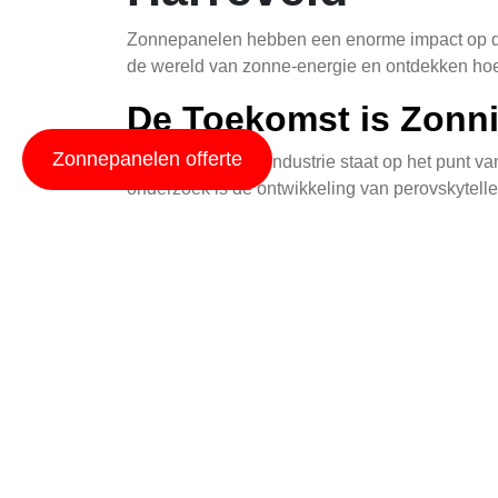
Zonnepanelen hebben een enorme impact op de o
de wereld van zonne-energie en ontdekken hoe
De Toekomst is Zonni
Zonnepanelen offerte
De zonnepanelenindustrie staat op het punt van 
onderzoek is de ontwikkeling van perovskytellene
Daarnaast focust men zich op het optimaliser
consumenten. Door deze ontwikkelingen wordt 
Huur versus Aankoop 
Het besluit of men zonnepanelen wil huren of 
worden afgewogen tegen persoonlijke omstan
Door panelen te huren, ontvangt u meestal een v
van zonne-energie zonder het risico of de koste
aantrekkelijker voor kopers.