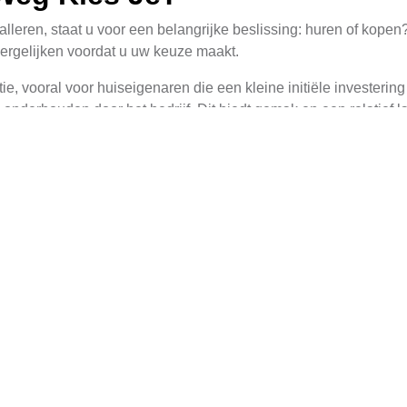
leren, staat u voor een belangrijke beslissing: huren of kop
vergelijken voordat u uw keuze maakt.
, vooral voor huiseigenaren die een kleine initiële investering
derhouden door het bedrijf. Dit biedt gemak en een relatief lag
ngen in waarde of overheidssteun voor zonne-energie.
 van zonnepanelen, maakt u een grotere initiële investering, ma
nergie die ze produceren. Dit kan leiden tot aanzienlijke bespa
zoals It Heidenskip. Daarnaast kunt u mogelijk gebruikmaken va
aximale Opbrengst
e halen, is het cruciaal om schaduw op uw dak zo veel mogelij
 waar ze de hele dag direct zonlicht kunnen vangen.
ren in de buurt staan die schaduw kunnen werpen op uw dak. Al
ken af te snijden zodat ze niet op het dak schaduwen.