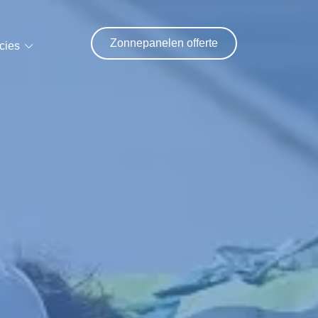
Zonnepanelen offerte
cies