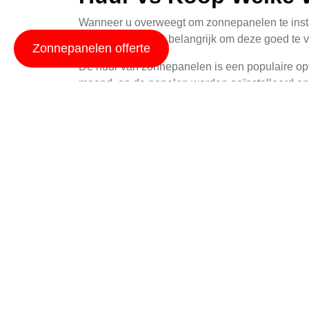
Wanneer u overweegt om zonnepanelen te instal
nadelen, en het is belangrijk om deze goed te 
Zonnepanelen offerte
De huur van zonnepanelen is een populaire optie
maand, en de panelen worden geïnstalleerd en on
en profiteert dus ook niet van eventuele stijgi
Aan de andere kant, als u kiest voor het kopen
voordelen. U bezit de panelen, en dus ook de e
stroom gebruikt of woont in een zonnige regio 
Schaduwbeperking M
Om de maximale opbrengst uit uw zonnepanelen t
Plaats de panelen op een zuidgericht dak,
Zorg dat er geen bomen of andere structu
om de boompotten te verplaatsen of de tak