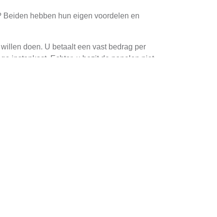
en? Beiden hebben hun eigen voordelen en
 willen doen. U betaalt een vast bedrag per
e instapkost. Echter, u bezit de panelen niet
ar deze keuze heeft op lange termijn vaak meer
ringen op uw energierekening, vooral als u veel
n subsidies en belastingvoordeel.
k te beperken. Hier zijn enkele tips:
s dit niet kan voorkomen worden, overweeg dan