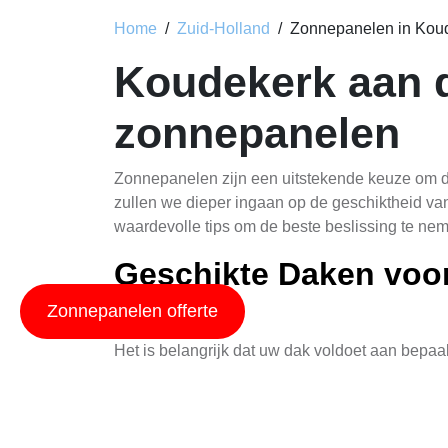
Home
Zuid-Holland
Zonnepanelen in Koud
Koudekerk aan de
zonnepanelen
Zonnepanelen zijn een uitstekende keuze om de
zullen we dieper ingaan op de geschiktheid va
waardevolle tips om de beste beslissing te ne
Geschikte Daken voor
Rijn
Zonnepanelen offerte
Het is belangrijk dat uw dak voldoet aan bepaa
ligging en klimaat, hebben veel daken het pote
moet letten:
Zonnig Dakoppervlak: Zorg ervoor dat uw 