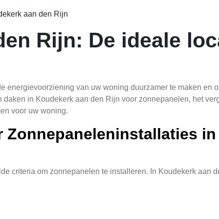
ekerk aan den Rijn
n Rijn: De ideale loc
 energievoorziening van uw woning duurzamer te maken en op te
n daken in Koudekerk aan den Rijn voor zonnepanelen, het verg
men voor uw woning.
 Zonnepaneleninstallaties i
lde criteria om zonnepanelen te installeren. In Koudekerk aan 
ntieel om de perfecte locatie te vormen voor zonnepanelen. Hier
dak voldoende zonneschijn krijgt gedurende de dag. Schaduwri