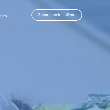
Zonnepanelen offerte
cies