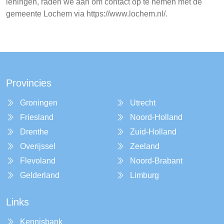
leningen, raden we aan om contact op te nemen met de
gemeente Lochem via https://www.lochem.nl/.
Provincies
Groningen
Utrecht
Friesland
Noord-Holland
Drenthe
Zuid-Holland
Overijssel
Zeeland
Flevoland
Noord-Brabant
Gelderland
Limburg
Links
Kennisbank