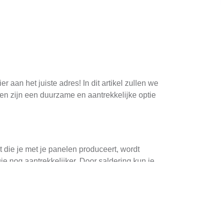
aan het juiste adres! In dit artikel zullen we
n zijn een duurzame en aantrekkelijke optie
t die je met je panelen produceert, wordt
e nog aantrekkelijker. Door saldering kun je
eren.
ten voor actuele informatie. Als je meer wilt
n laten installeren bij nieuwbouwhuis
.