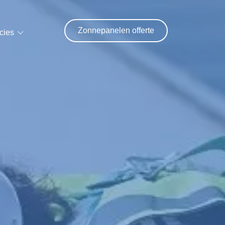
Zonnepanelen offerte
cies