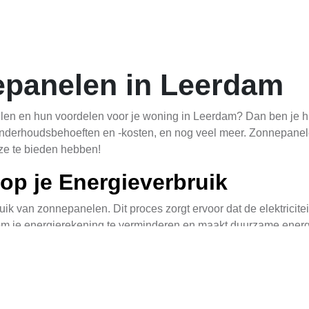
epanelen in Leerdam
en en hun voordelen voor je woning in Leerdam? Dan ben je hier 
onderhoudsbehoeften en -kosten, en nog veel meer. Zonnepanele
ze te bieden hebben!
op je Energieverbruik
uik van zonnepanelen. Dit proces zorgt ervoor dat de elektricitei
 om je energierekening te verminderen en maakt duurzame energi
spatroon en je afhankelijkheid van het elektriciteitsnet vermind
ond saldering kunnen veranderen, dus houd
dit onderwerp
in de ga
ïntegreerd in je nieuwbouwwoning, klik dan hier:
zonnepanele