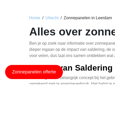
Home
Utrecht
Zonnepanelen in Leerdam
Alles over zonn
Ben je op zoek naar informatie over zonnepanel
dieper ingaan op de impact van saldering, de 
voor velen, dus laat ons samen ontdekken wat 
Impact van Saldering 
Zonnepanelen offerte
Saldering is een belangrijk concept bij het gebr
verrekend met je energieverbruik. Het helpt je
een positief effect hebben op je energieverbruik
Het is belangrijk om te weten dat de regels r
weten over hoe zonnepanelen kunnen worden ge