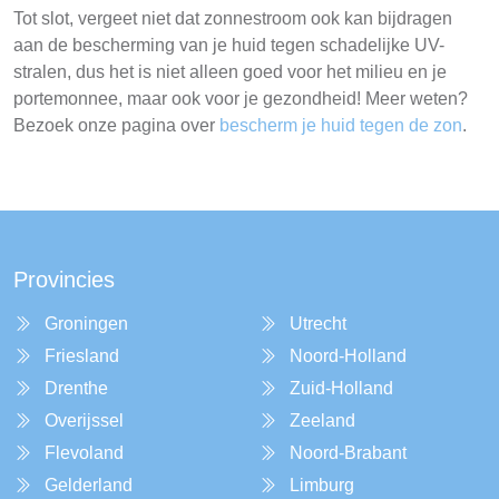
Tot slot, vergeet niet dat zonnestroom ook kan bijdragen
aan de bescherming van je huid tegen schadelijke UV-
stralen, dus het is niet alleen goed voor het milieu en je
portemonnee, maar ook voor je gezondheid! Meer weten?
Bezoek onze pagina over
bescherm je huid tegen de zon
.
Provincies
Groningen
Utrecht
Friesland
Noord-Holland
Drenthe
Zuid-Holland
Overijssel
Zeeland
Flevoland
Noord-Brabant
Gelderland
Limburg