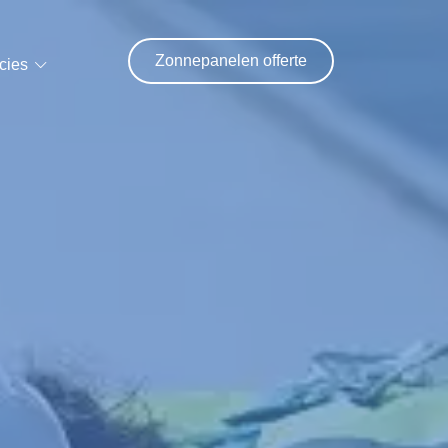
Zonnepanelen offerte
cies