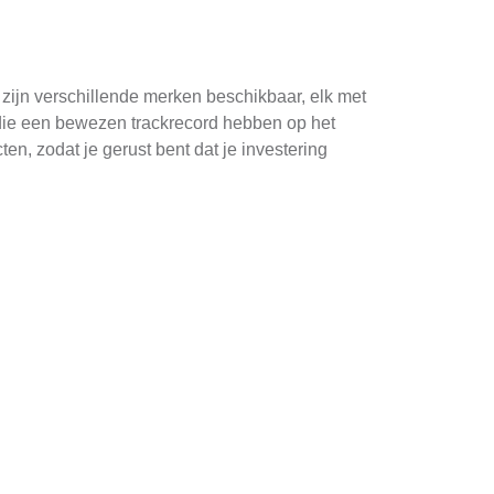
 zijn verschillende merken beschikbaar, elk met
ie een bewezen trackrecord hebben op het
, zodat je gerust bent dat je investering
ndigheden.
eidskosten, etc.).
koop.
leidingen, wat het proces vereenvoudigt.
betrouwbaar als duurzaam is, zodat je