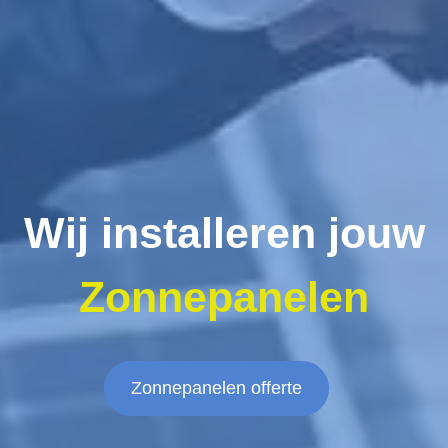
Wij installeren jouw
Zonnepanelen
Zonnepanelen offerte