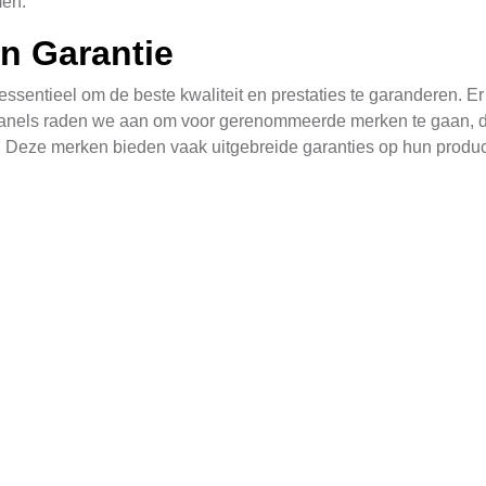
men.
en Garantie
ssentieel om de beste kwaliteit en prestaties te garanderen. Er
panels raden we aan om voor gerenommeerde merken te gaan, d
eze merken bieden vaak uitgebreide garanties op hun producten
k om de volgende factoren te overwegen:
 voor merken met consistente prestaties in verschillende omsta
ur en wat deze precies omvat (bijvoorbeeld defecte modules, arb
skundig supportteam is cruciaal voor een goede service na aan
merken bieden eenvoudige installatieopties en duidelijke hand
n je verzekerd zijn van een zonnepaneleninstallatie die zowel 
schone energie.