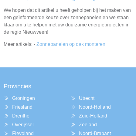
We hopen dat dit artikel u heeft geholpen bij het maken van
een geïnformeerde keuze over zonnepanelen en we staan
klaar om u te helpen met uw duurzame energieprojecten in
de regio Nieuwveen!
Meer artikels: -
Zonnepanelen op dak monteren
Provincies
Groningen
Utrecht
Friesland
Noord-Holland
Drenthe
Zuid-Holland
Overijssel
Zeeland
Flevoland
Noord-Brabant