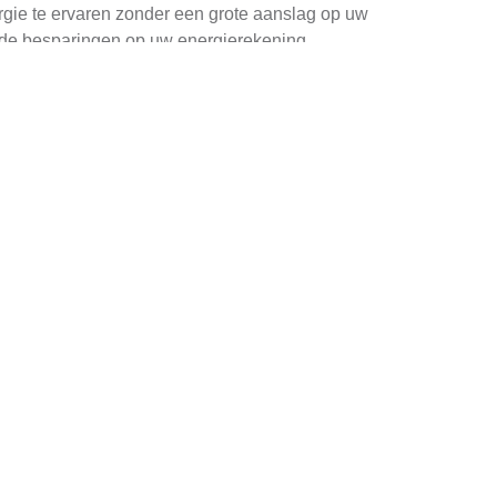
rgie te ervaren zonder een grote aanslag op uw
n de besparingen op uw energierekening.
 de initiële kosten hoger zijn, worden deze
jn, vooral als u veel energie verbruikt.
gemeente Pijnacker-Nootdorp biedt informatie
teun om uw huis te voorzien van zonnepanelen.
idieregelingen aan te bieden voor de aanschaf
en aantrekkelijk alternatief wordt voor
ielabel zonnepanelen vergelijken
.