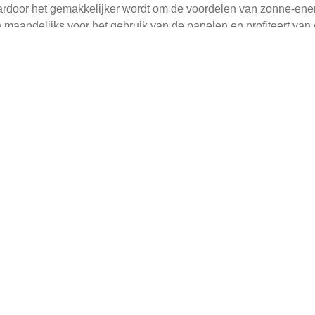
waardoor het gemakkelijker wordt om de voordelen van zonne-ene
 maandelijks voor het gebruik van de panelen en profiteert va
teit en potentieel grotere besparingen op lange termijn. Hoewel
ie die wordt gegenereerd. De besparingen kunnen aanzienlijk zi
het onderhoud en de eventuele verkoopwaarde van uw huis.
opties? Klik hier:
zonnepanelen installatie op dak
.
idssteun voor Zonnepanelen
hikbaar om u te helpen bij de overgang naar zonne-energie. De 
en leningen
. Op deze manier kunt u profiteren van financiële s
n streven naar een duurzame toekomst door aantrekkelijke subs
 kunnen de initiële kosten aanzienlijk verlagen, waardoor het e
elabels na de installatie van zonnepanelen? Klik dan hier:
energ