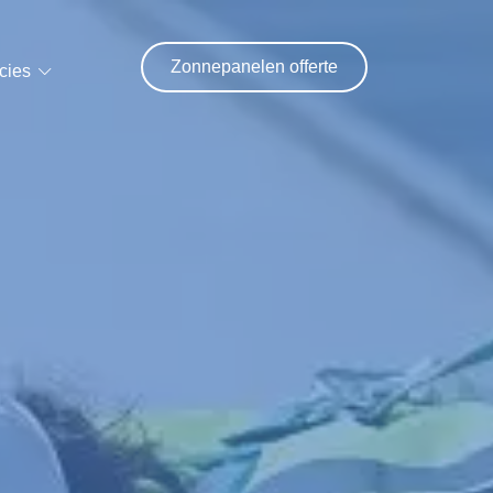
Zonnepanelen offerte
cies