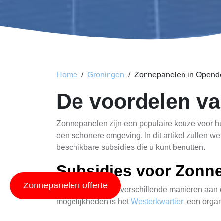
Home
Groningen
Zonnepanelen in Opend
De voordelen v
Zonnepanelen zijn een populaire keuze voor hui
een schonere omgeving. In dit artikel zullen 
beschikbare subsidies die u kunt benutten.
Subsidies voor Zonn
Zonnepanelen offerte
De overheid biedt verschillende manieren aan
mogelijkheden is het
Westerkwartier
, een orga
informatie over subsidies, vergunningen, en len