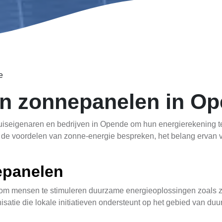
e
an zonnepanelen in O
seigenaren en bedrijven in Opende om hun energierekening te v
we de voordelen van zonne-energie bespreken, het belang ervan 
epanelen
 om mensen te stimuleren duurzame energieoplossingen zoals z
nisatie die lokale initiatieven ondersteunt op het gebied van d
ingen om zonnepanelen te installeren. Zo kunt u profiteren van f