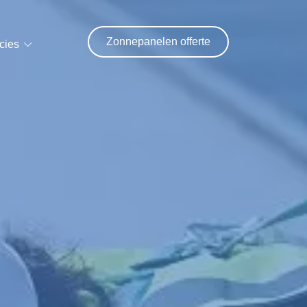
Zonnepanelen offerte
cies