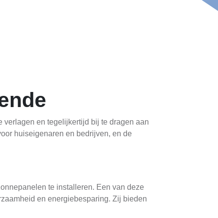
pende
erlagen en tegelijkertijd bij te dragen aan
voor huiseigenaren en bedrijven, en de
onnepanelen te installeren. Een van deze
uurzaamheid en energiebesparing. Zij bieden
inanciële steun bij de aanschaf en installatie