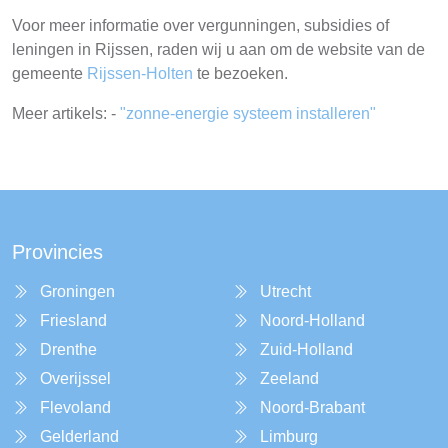
Voor meer informatie over vergunningen, subsidies of
leningen in Rijssen, raden wij u aan om de website van de
gemeente
Rijssen-Holten
te bezoeken.
Meer artikels: -
"zonne-energie systeem installeren"
Provincies
Groningen
Utrecht
Friesland
Noord-Holland
Drenthe
Zuid-Holland
Overijssel
Zeeland
Flevoland
Noord-Brabant
Gelderland
Limburg