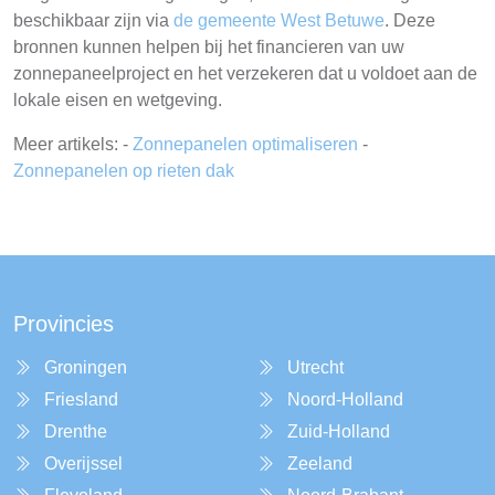
beschikbaar zijn via
de gemeente West Betuwe
. Deze
bronnen kunnen helpen bij het financieren van uw
zonnepaneelproject en het verzekeren dat u voldoet aan de
lokale eisen en wetgeving.
Meer artikels: -
Zonnepanelen optimaliseren
-
Zonnepanelen op rieten dak
Provincies
Groningen
Utrecht
Friesland
Noord-Holland
Drenthe
Zuid-Holland
Overijssel
Zeeland