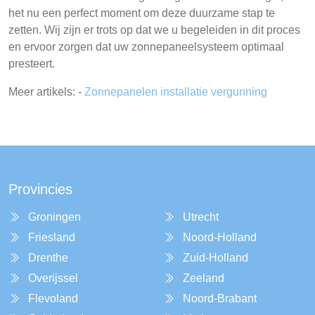
het nu een perfect moment om deze duurzame stap te
zetten. Wij zijn er trots op dat we u begeleiden in dit proces
en ervoor zorgen dat uw zonnepaneelsysteem optimaal
presteert.
Meer artikels: -
Zonnepanelen installatie vergunning
Provincies
Groningen
Utrecht
Friesland
Noord-Holland
Drenthe
Zuid-Holland
Overijssel
Zeeland
Flevoland
Noord-Brabant