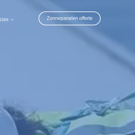
Zonnepanelen offerte
cies