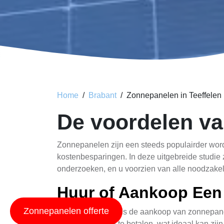
Home
Brabant
Zonnepanelen in Teeffelen
De voordelen va
Zonnepanelen zijn een steeds populairder wor
kostenbesparingen. In deze uitgebreide studie z
onderzoeken, en u voorzien van alle noodzakel
Huur of Aankoop Een 
Zonnepanelen offerte
Zowel het huren als de aankoop van zonnepane
begininvestering te betalen, wat ideaal kan z