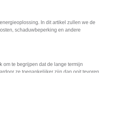
ergieoplossing. In dit artikel zullen we de
 kosten, schaduwbeperking en andere
 om te begrijpen dat de lange termijn
rdoor ze toegankelijker zijn dan ooit tevoren.
ar zijn via
Leeuwarden
. Deze financiële
 publiek haalbaar is.
omponenten zoals opslagsystemen. Een
groter energieverbruik kunnen profiteren van
nge levensduur hebben, vaak meer dan 25 jaar,