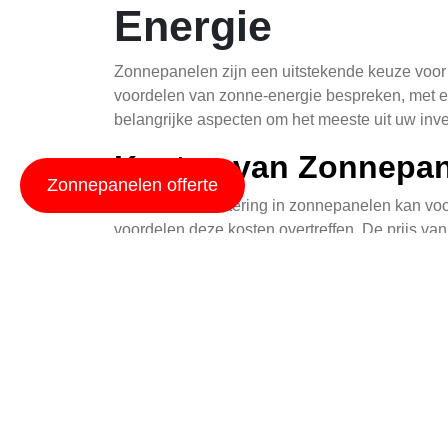
Energie
Zonnepanelen zijn een uitstekende keuze voor h
voordelen van zonne-energie bespreken, met e
belangrijke aspecten om het meeste uit uw inve
Kosten van Zonnepa
Zonnepanelen offerte
De initiële investering in zonnepanelen kan vo
voordelen deze kosten overtreffen. De prijs van
Bovendien kunnen huishoudens en bedrijven pro
ondersteuning kan helpen om de aanschafkosten
De kosten variëren afhankelijk van factoren zo
gemiddelde huishoudensinstallatie van 3 tot 4
grotere systemen, wat de investering verhoogt
waardoor ze een kosteneffectieve oplossing zij
Tips voor Schaduwbe