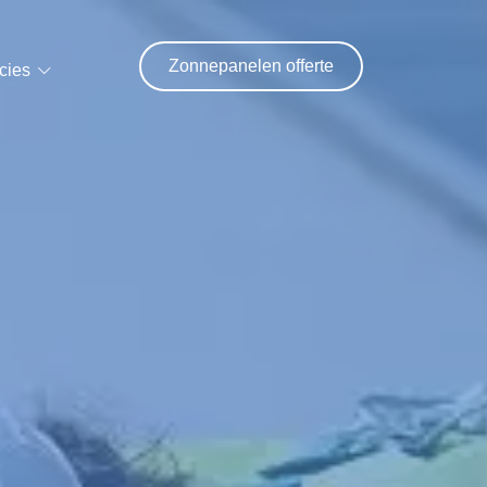
Zonnepanelen offerte
cies