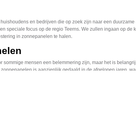
uishoudens en bedrijven die op zoek zijn naar een duurzame en
en speciale focus op de regio Teerns. We zullen ingaan op de
stering in zonnepanelen te halen.
nelen
or sommige mensen een belemmering zijn, maar het is belangrijk
 zonnepanelen is aanzienlijk gedaald in de afgelopen jaren, waa
fiteren van verschillende subsidies en leningen die beschikba
 te verlagen en zorgt ervoor dat zonne-energie voor een breder
als het type panelen, installatiegrootte, en eventuele extra c
 kWp kan kosten tussen de €5.000 en €7.000. Bedrijven met een 
. Het is belangrijk om te benadrukken dat zonnepanelen een la
n op de lange termijn.
perking