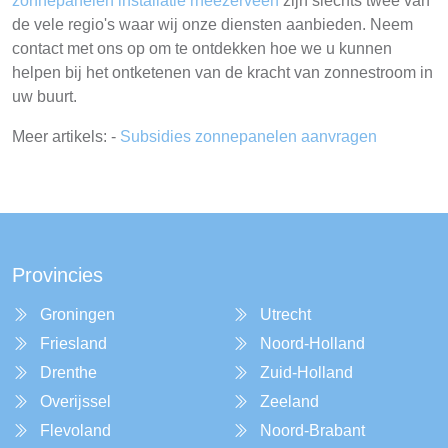
zonnepanelen installatie rheezerveen
zijn slechts twee van
de vele regio's waar wij onze diensten aanbieden. Neem
contact met ons op om te ontdekken hoe we u kunnen
helpen bij het ontketenen van de kracht van zonnestroom in
uw buurt.
Meer artikels: -
Subsidies zonnepanelen aanvragen
Provincies
Groningen
Utrecht
Friesland
Noord-Holland
Drenthe
Zuid-Holland
Overijssel
Zeeland
Flevoland
Noord-Brabant