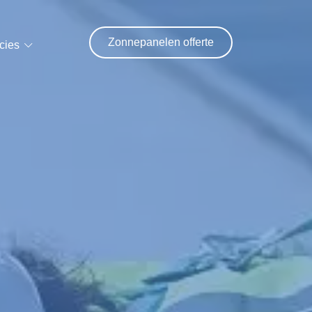
Zonnepanelen offerte
cies