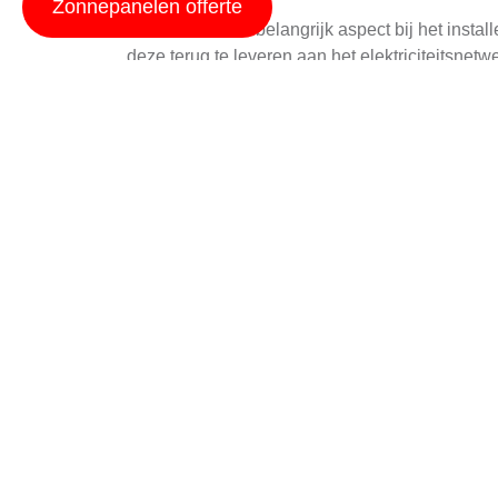
Zonnepanelen offerte
Salderen is een belangrijk aspect bij het insta
deze terug te leveren aan het elektriciteitsnet
energierekening. Het is een slimme manier om 
energiebehoefte.
zonnepanelen huren apparte
voordelen van zonne-energie zonder direct eige
Beperk Schaduw op 
Om de maximale opbrengst uit uw zonnepanelen 
aanzienlijke daling in energieopbrengst. Enkele
Verwijder overhangende takken of verwij
Kies voor het installeren van zonnepanelen
punt in uw regio).
Overweeg het gebruik van micro-inverter 
verminderd.
zonnepanelen installatie vinkega
toont hoe een