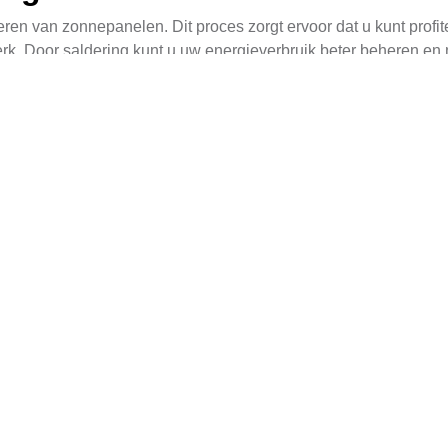
lleren van zonnepanelen. Dit proces zorgt ervoor dat u kunt prof
werk. Door saldering kunt u uw energieverbruik beter beheren en
uw zonne-energieopbrengst optimaal te benutten, vooral tijdens
ment
biedt een interessante optie voor appartementenbewoners,
naar te zijn.
Daken
te halen, is het cruciaal om schaduw op daken te minimalisere
 tips om dit probleem aan te pakken zijn:
der hindernissen die schaduw kunnen werpen op uw zonnepanel
 een dakvlak dat vrij is van obstakels en zo goed mogelijk geric
technologie, die elke paneel apart kan monitoren, waardoor de
 goede installatie het verschil kan maken in uw energieopbreng