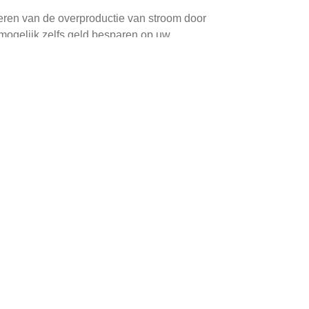
iteren van de overproductie van stroom door
 mogelijk zelfs geld besparen op uw
 periodes met weinig zonlicht of hoge
 zodat ook zij kunnen genieten van de
n. Zelfs lichte schaduw kan leiden tot een
en.
ht is naar het zuiden (of het meest gunstige
 impact van schaduw op andere panelen wordt
st en -besparingen.