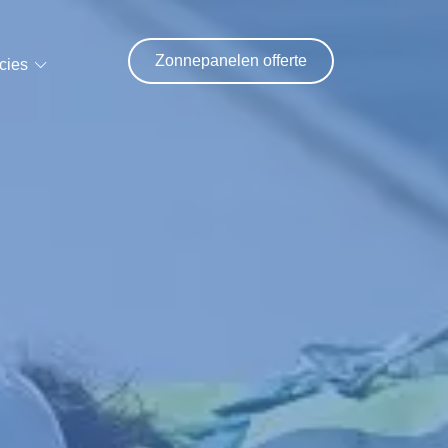
Zonnepanelen offerte
cies