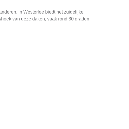
anderen. In Westerlee biedt het zuidelijke
gshoek van deze daken, vaak rond 30 graden,
or de installatie van zonnepanelen.
oor de integratie van zonnepanelen in de
 zonne-energie kan worden opgevangen.
iverse subsidies aan voor het plaatsen van
an de terugverdientijd van uw investering.
 en verbeterde efficiëntie zorgen ervoor dat