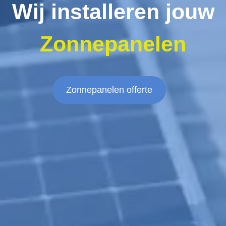
Wij installeren jouw
Zonnepanelen
Zonnepanelen offerte