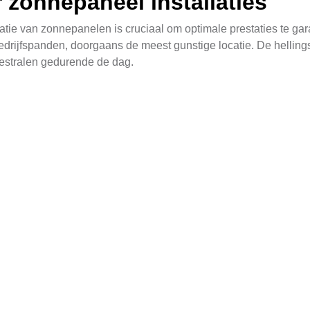
 zonnepaneel installaties
atie van zonnepanelen is cruciaal om optimale prestaties te gar
bedrijfspanden, doorgaans de meest gunstige locatie. De hellin
estralen gedurende de dag.
rd overzicht van hoe u het beste uw daken kunt voorbereiden vo
 sommige daken, zoals platte daken, ook geschikt kunnen zijn v
e oplossing en zorgt ervoor dat zelfs op kleinere oppervlakken
ormatie over deze mogelijkheid.
le voordelen
anelen ook financiële voordelen. De gemeente Oldambt biedt d
n. Deze subsidies kunnen een aanzienlijke bijdrage leveren a
oor meer informatie over beschikbare subsidies en leningen.
epanelen in Westerlee
eling, en de vooruitgang is veelbelovend. Nieuwe technologieën