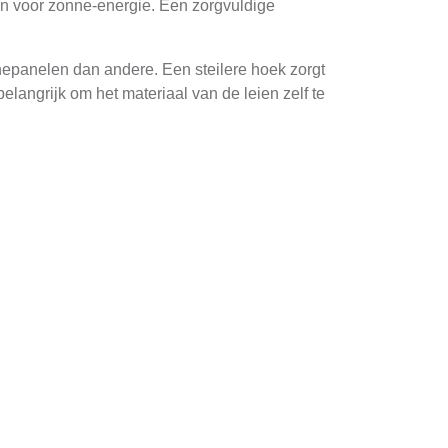
en voor zonne-energie. Een zorgvuldige
nepanelen dan andere. Een steilere hoek zorgt
elangrijk om het materiaal van de leien zelf te
ijl natuurlijk leisteen vaak beter geschikt is
ren Mijn
k, de oriëntatie ten opzichte van het zuiden
ter nog steeds een aanzienlijke hoeveelheid
liseren en een stabiele bron van duurzame
de overgang naar zonne-energie. Deze
osten. Door gebruik te maken van deze