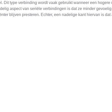
eel. Dit type verbinding wordt vaak gebruikt wanneer een hogere 
rdelig aspect van seriële verbindingen is dat ze minder gevoeli
ter blijven presteren. Echter, een nadelige kant hiervan is dat 
en, moeten we naar de elektronica kijken die betrokken is bij 
itieve en negatieve polen van elk paneel verbonden met de res
genereert een grotere spanning, die vervolgens wordt gebruikt o
en hogere stroomsterkte, ver
de zonnepanelen zij aan zij in plaats van achter elkaar. Hierdoo
toeneemt met het aantal geparalelleerde panelen. Deze methode
 meer energie of voor het aansluiten op grotere apparaten of sy
oor problemen met één paneel, waardoor de rest van het systeem
erkt als volgt: de positieve polen van alle panelen worden verb
troomsterkte gegenereerd, wat ideaal is voor systemen die hog
er voor schaduw, waardoor het belangrijk is om ervoor te zorgen