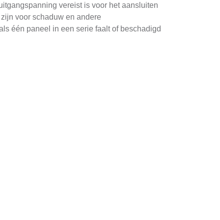
uitgangspanning vereist is voor het aansluiten
g zijn voor schaduw en andere
als één paneel in een serie faalt of beschadigd
de verbinding van zonnepanelen. Wanneer
pectievelijke polen van het volgende paneel,
m elektrische apparaten aan te drijven of
minderde spanning
r blijft de totale uitgangsspanning gelijk aan
 wordt meestal gebruikt wanneer een hogere
stemen. Een belangrijk voordeel van parallele
 ongehinderd kan blijven werken.
onden met elkaar en hetzelfde gebeurt met de
e energie-eisen hebben. Ondanks deze
 dat alle panelen evenveel zonlicht krijgen om