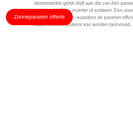
stroomsterkte gelijk blijft aan die van één pan
op een specifieke inverter of systeem. Een voo
Zonnepanelen offerte
omgevingsfactoren, waardoor de panelen efficiën
raakt, het hele systeem kan worden beïnvloed.
Om te begrijpen hoe seriële verbindingen werk
panelen in serie zijn verbonden, worden de pos
waardoor een stroomkring ontstaat. Deze kring 
energie op te slaan.
Parallele verbinding
Parallele verbindingen, daarentegen, verbinden 
die van één paneel, terwijl de stroomsterkte 
stroomsterkte vereist is voor het opwekken van
verbindingen is dat ze minder gevoelig zijn v
De elektronica achter parallele verbindingen w
negatieve polen. Hierdoor wordt een grotere s
voordelen zijn parallele verbindingen gevoelig