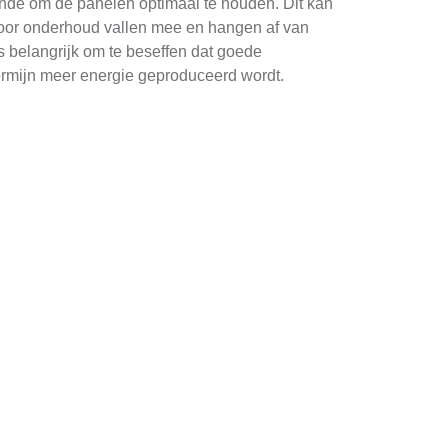
ende om de panelen optimaal te houden. Dit kan
voor onderhoud vallen mee en hangen af van
s belangrijk om te beseffen dat goede
ermijn meer energie geproduceerd wordt.
osten, en eventuele extra's. Het is raadzaam om
oude kunnen
rschillende opties en prijzen.
allatie van zonnepanelen kunnen ondersteunen.
ak. Voor tuinhuizen of schuren is er
ergie maar ook esthetische voordelen voor de
en kunnen genieten van de voordelen van