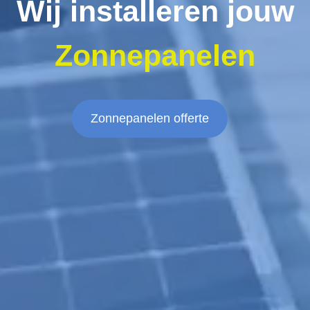
Wij installeren jouw
Zonnepanelen
Zonnepanelen offerte