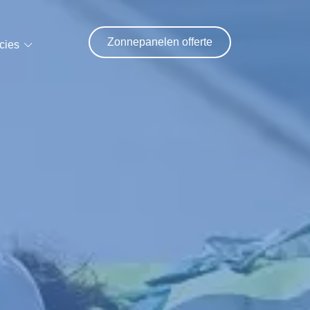
Zonnepanelen offerte
cies