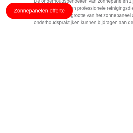
De onderhoudsbehoeften van zonnepanelen zijn 
eenvoudig door een professionele reinigingsd
Zonnepanelen offerte
factoren zoals de grootte van het zonnepaneel 
onderhoudspraktijken kunnen bijdragen aan de 
Kosten Zonnepanele
De kosten voor zonnepanelen zijn afhankelijk va
offertes aan te vragen van meerdere bedrijven
offertes aangevraagd worden via deze link
. De
Bovendien zijn er ook overheidsinitiatieven z
Meer informatie hierover kan gevonden worden
Installatie Mogelijkh
Zonnepanelen kunnen op verschillende manieren 
bijvoorbeeld de optie om
zonnepanelen op een 
buitenruimte.
Een andere populaire optie is het
leasen van z