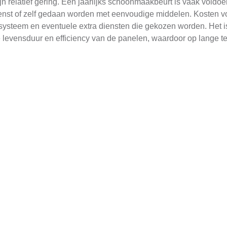
relatief gering. Een jaarlijks schoonmaakbeurt is vaak voldo
ienst of zelf gedaan worden met eenvoudige middelen. Kosten 
systeem en eventuele extra diensten die gekozen worden. Het i
levensduur en efficiency van de panelen, waardoor op lange t
n
n verschillende factoren zoals het type paneel, de installatiek
 om een goed beeld te krijgen van de marktprijs. Voor Zuiderw
ze website biedt een handig platform voor het vergelijken van ve
oals subsidies en leningen beschikbaar die de aanschaf en inst
 op de Waterland website.
eden
geïnstalleerd worden, afhankelijk van de locatie en het type d
tuinhuis/schuur te plaatsen
. Dit biedt niet alleen duurzame en
onnepanelen zonder investering
. Dit betekent dat huiseigenar