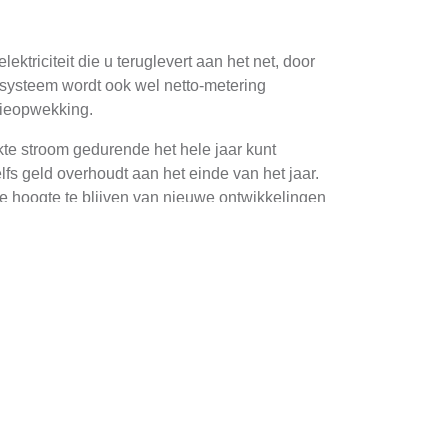
triciteit die u teruglevert aan het net, door
t systeem wordt ook wel netto-metering
gieopwekking.
te stroom gedurende het hele jaar kunt
elfs geld overhoudt aan het einde van het jaar.
de hoogte te blijven van nieuwe ontwikkelingen
eveen waar zonlicht vaak gefilterd is door
gen gedurende de dag.
aduw kunnen werpen op uw panelen.