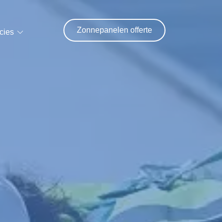
Zonnepanelen offerte
cies