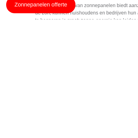
Zonnepanelen offerte
De implementatie van zonnepanelen biedt aanzi
de zon, kunnen huishoudens en bedrijven hun a
te besparen is groot; zonne-energie kan leiden
in De Westereen.
Bovendien draagt de efficiëntie van moderne z
profiteren van zonnestraling en produceren da
levensduur van zonnepanelen betekent dat hui
ons allemaal.
zonnepanelen prijsontwikkeling
geeft meer inf
nog duidelijker beeld krijgt van de potentiele
Merkkeuze Garanderen
Het kiezen van het juiste merk is essentieel o
aan opties, variërend in efficiëntie en leven
hebben in het leveren van hoogwaardige zonn
Om de beste keuze te maken, is het belangrijk