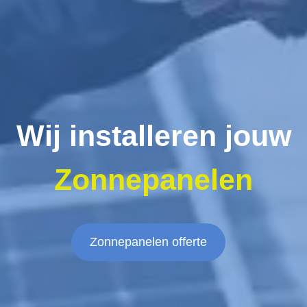
Wij installeren jouw
Zonnepanelen
Zonnepanelen offerte