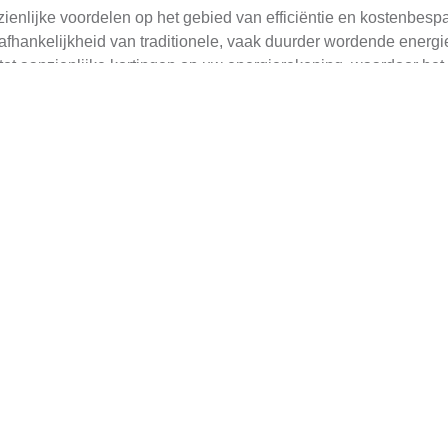
enlijke voordelen op het gebied van efficiëntie en kostenbesp
fhankelijkheid van traditionele, vaak duurder wordende energ
 tot aanzienlijke kortingen op uw energierekening, waardoor het
onnepanelen bij aan een significant lagere koolstofvoetafdruk.
ardoor meer stroom per paneel, waardoor hun impact op het mili
shoudens gedurende jaren kunnen genieten van de voordelen, w
ormatie over hoe de kosten van zonnepanelen door de jaren he
 besparingen en investeringen die ze kunnen verwachten.
 van Kwaliteit
m de beste kwaliteit zonnepanelen te garanderen. Een uitgebreid
sduur. Bewoners van De Westereen moeten onderzoeken welke me
epanelen.
 om de specificaties van elk merk te beoordelen, waaronder h