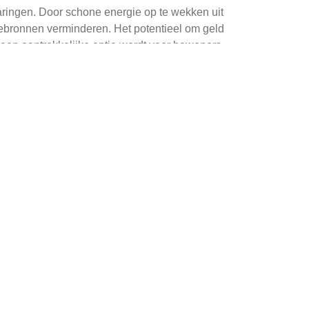
aringen. Door schone energie op te wekken uit
iebronnen verminderen. Het potentieel om geld
 een aantrekkelijke optie wordt voor bewoners
 Deze panelen zijn ontworpen om maximaal te
eu verder wordt verminderd. De lange
at resulteert in een duurzamere toekomst voor
en zijn veranderd, waardoor De Westereen een
e markt van fabrikanten biedt een breed scala
rken betrouwbaar zijn en een goed trackrecord
un garantievoorwaarden en het algemene ontwerp