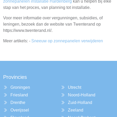
zonnepanelen installatie Hardenberg
kan u helpen bij elke
stap van het proces, van planning tot installatie.
Voor meer informatie over vergunningen, subsidies, of
leningen, bezoek dan de website van Twenterand op
https://www.twenterand.nl/.
Meer artikels: -
Sneeuw op zonnepanelen verwijderen
Provincies
Groningen
Utrecht
Friesland
Noord-Holland
Drenthe
Zuid-Holland
Overijssel
Zeeland