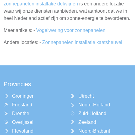
zonnepanelen installatie delwijnen
is een andere locatie
waar wij onze diensten aanbieden, wat aantoont dat we in
heel Nederland actief zijn om zonne-energie te bevorderen.
Meer artikels: -
Vogelwering voor zonnepanelen
Andere locaties: -
Zonnepanelen installatie kaatsheuvel
Provincies
Groningen
Utrecht
Friesland
Noord-Holland
Drenthe
Zuid-Holland
Overijssel
Zeeland
Flevoland
Noord-Brabant